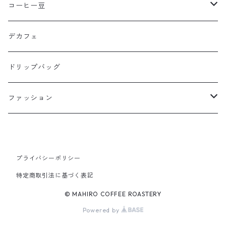
コーヒー豆
100g
デカフェ
200g
ドリップバッグ
ファッション
パーカー
ジップ有り：裏起毛
Tシャツ
プライバシーポリシー
特定商取引法に基づく表記
ジップ有り：パイル
長袖
© MAHIRO COFFEE ROASTERY
Powered by
ジップなし：裏起毛
半袖