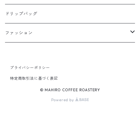
200g
ドリップバッグ
ファッション
パーカー
プライバシーポリシー
ジップ有り：裏起毛
Tシャツ
特定商取引法に基づく表記
ジップ有り：パイル
長袖
© MAHIRO COFFEE ROASTERY
Powered by
ジップなし：裏起毛
半袖
ジップなし：パイル