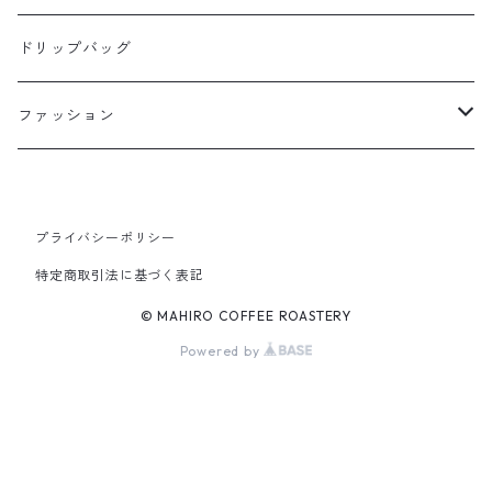
200g
ドリップバッグ
ファッション
パーカー
プライバシーポリシー
ジップ有り：裏起毛
Tシャツ
特定商取引法に基づく表記
ジップ有り：パイル
長袖
© MAHIRO COFFEE ROASTERY
Powered by
ジップなし：裏起毛
半袖
ジップなし：パイル