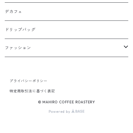
100g
デカフェ
200g
ドリップバッグ
ファッション
パーカー
プライバシーポリシー
ジップ有り：裏起毛
Tシャツ
特定商取引法に基づく表記
ジップ有り：パイル
長袖
© MAHIRO COFFEE ROASTERY
Powered by
ジップなし：裏起毛
半袖