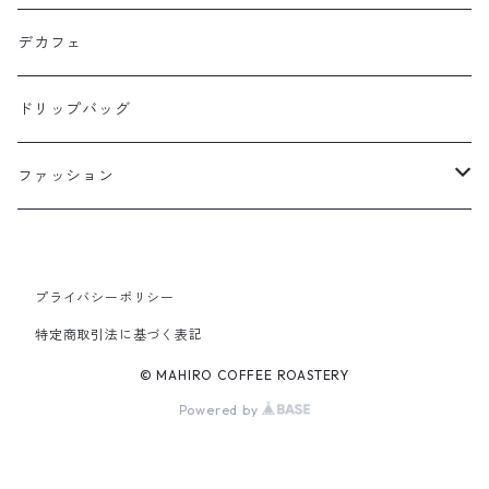
100g
デカフェ
200g
ドリップバッグ
ファッション
パーカー
プライバシーポリシー
ジップ有り：裏起毛
Tシャツ
特定商取引法に基づく表記
ジップ有り：パイル
長袖
© MAHIRO COFFEE ROASTERY
Powered by
ジップなし：裏起毛
半袖