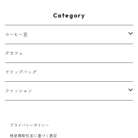
Category
コーヒー豆
100g
デカフェ
200g
ドリップバッグ
ファッション
パーカー
プライバシーポリシー
ジップ有り：裏起毛
Tシャツ
特定商取引法に基づく表記